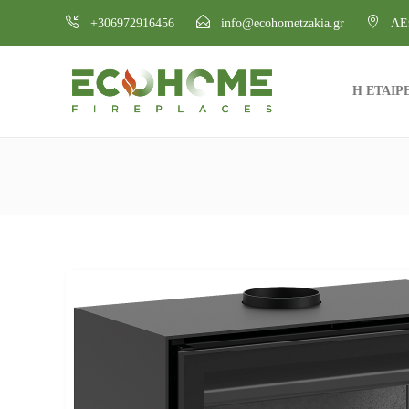
+306972916456
info@ecohometzakia.gr
ΛΕ
Η ΕΤΑΙΡ