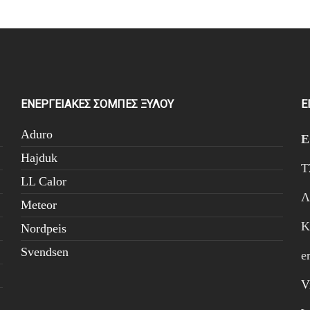
.
ΕΝΕΡΓΕΙΑΚΕΣ ΣΟΜΠΕΣ ΞΥΛΟΥ
Ε
Aduro
Hajduk
Τ
LL Calor
Λ
Meteor
Κ
Nordpeis
Svendsen
e
V