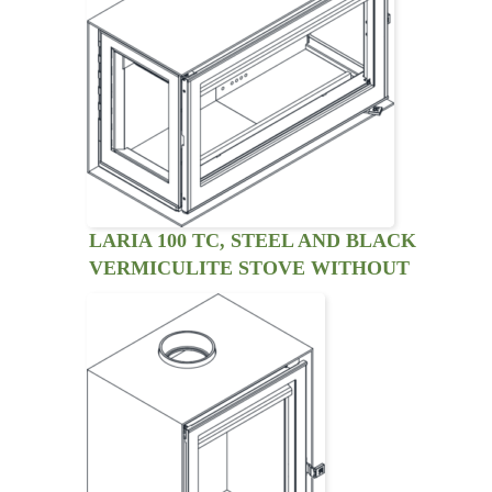
LARIA 100 TC, STEEL AND BLACK
VERMICULITE STOVE WITHOUT
VENTILATION KIT. THREE SIDED
VIEW.