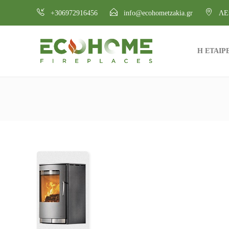
+306972916456
info@ecohometzakia.gr
ΛΕ
Η ΕΤΑΙΡ