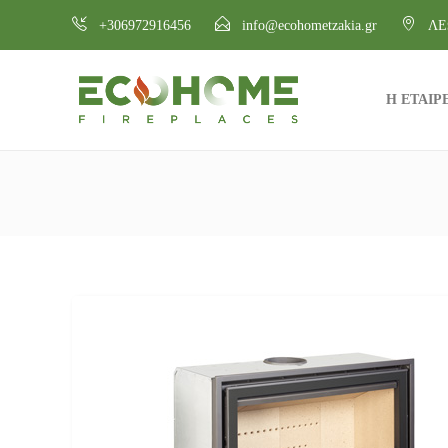
+306972916456
info@ecohometzakia.gr
ΛΕ
Η ΕΤΑΙΡ