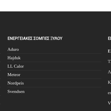
ΕΝΕΡΓΕΙΑΚΕΣ ΣΟΜΠΕΣ ΞΥΛΟΥ
Ε
Aduro
Hajduk
Τ
LL Calor
Λ
Meteor
Κ
Nordpeis
Svendsen
e
V