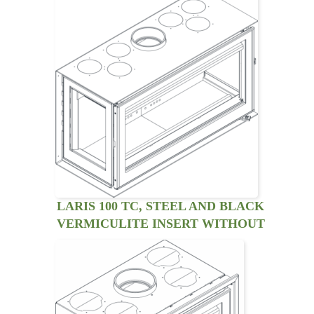
LARIS 100 TC, STEEL AND BLACK
VERMICULITE INSERT WITHOUT
VENTILATION KIT. THREE SIDED
VIEW