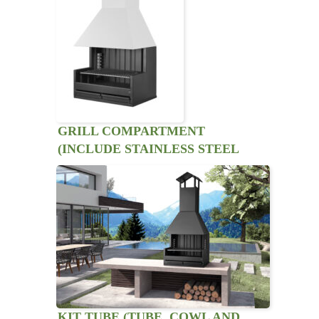
GRILL COMPARTMENT
(INCLUDE STAINLESS STEEL
MEAT GRILL, GUIDES KIT, FISH
GRIDDLE WITH HANDLE AND
POT STAND) PALMA-75
KIT TUBE (TUBE, COWL AND