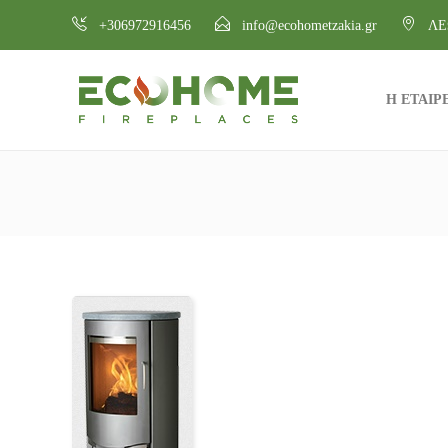
+306972916456
info@ecohometzakia.gr
ΛΕ
Η ΕΤΑΙΡ