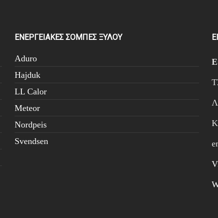
ΕΝΕΡΓΕΙΑΚΕΣ ΣΟΜΠΕΣ ΞΥΛΟΥ
Ε
Aduro
Hajduk
Τ
LL Calor
Λ
Meteor
Κ
Nordpeis
Svendsen
e
V
W